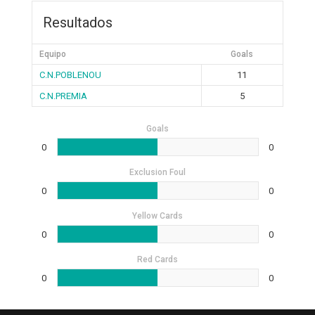
Resultados
Equipo
Goals
C.N.POBLENOU
11
C.N.PREMIA
5
Goals
0
0
Exclusion Foul
0
0
Yellow Cards
0
0
Red Cards
0
0