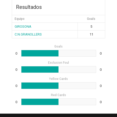
Resultados
Equipo
Goals
GIROSONA
5
C.N.GRANOLLERS
11
Goals
0
0
Exclusion Foul
0
0
Yellow Cards
0
0
Red Cards
0
0