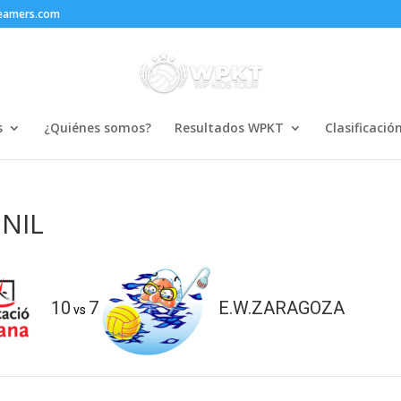
reamers.com
s
¿Quiénes somos?
Resultados WPKT
Clasificació
NIL
10
7
E.W.ZARAGOZA
vs