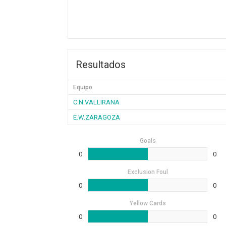
Resultados
Equipo
C.N.VALLIRANA
E.W.ZARAGOZA
Goals
0
0
Exclusion Foul
0
0
Yellow Cards
0
0