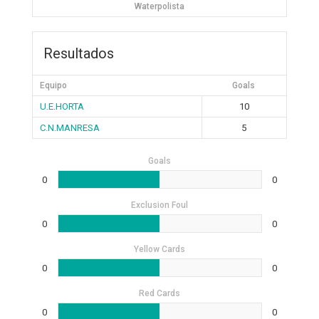
Waterpolista
Resultados
Equipo
Goals
U.E.HORTA
10
C.N.MANRESA
5
Goals
0
0
Exclusion Foul
0
0
Yellow Cards
0
0
Red Cards
0
0