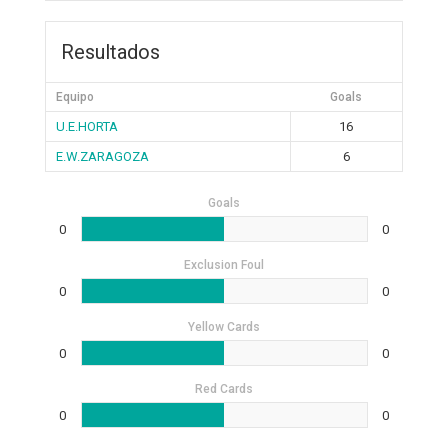
Resultados
Equipo
Goals
U.E.HORTA
16
E.W.ZARAGOZA
6
Goals
0
0
Exclusion Foul
0
0
Yellow Cards
0
0
Red Cards
0
0