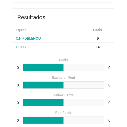
Resultados
Equipo
Goals
C.N.POBLENOU
9
GEiEG
14
Goals
0
0
Exclusion Foul
0
0
Yellow Cards
0
0
Red Cards
0
0