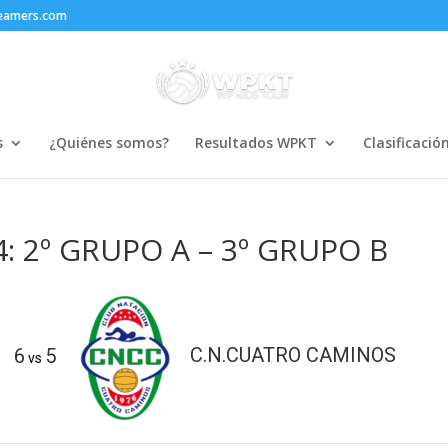
reamers.com
s
¿Quiénes somos?
Resultados WPKT
Clasificació
4: 2º GRUPO A – 3º GRUPO B
6
5
C.N.CUATRO CAMINOS
vs