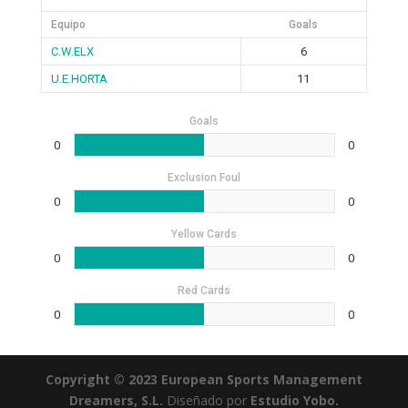
Equipo
Goals
C.W.ELX
6
U.E.HORTA
11
Goals
0
0
Exclusion Foul
0
0
Yellow Cards
0
0
Red Cards
0
0
Copyright © 2023 European Sports Management
Dreamers, S.L.
Diseñado por
Estudio Yobo.