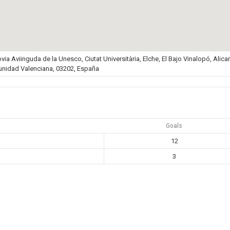
a Aviinguda de la Unesco, Ciutat Universitària, Elche, El Bajo Vinalopó, Alica
nidad Valenciana, 03202, España
Goals
12
3