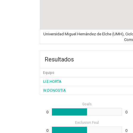
Universidad Miguel Hernández de Elche (UMH), Ciclovi
Comu
Resultados
Equipo
U.E.HORTA
W.DONOSTIA
Goals
0
0
Exclusion Foul
0
0