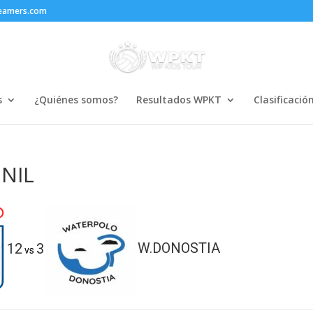
reamers.com
s
¿Quiénes somos?
Resultados WPKT
Clasificació
NIL
12
3
W.DONOSTIA
vs