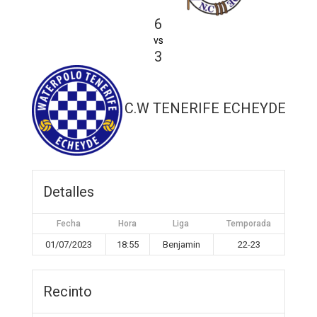
6
vs
3
C.W TENERIFE ECHEYDE TI
Detalles
Fecha
Hora
Liga
Temporada
01/07/2023
18:55
Benjamin
22-23
Recinto