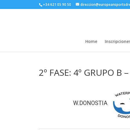
+34 621 05 90 50
direccion@europeansportsd
Home
Inscripcione
2º FASE: 4º GRUPO B 
W.DONOSTIA