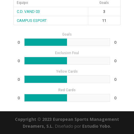
Equipo
Goals
C.D. VAND 03
3
CAMPUS ESPORT
11
Goals
0
0
Exclusion Foul
0
0
Yellow Cards
0
0
Red Cards
0
0
Copyright © 2023 European Sports Management
Dreamers, S.L.
Diseñado por
Estudio Yobo.