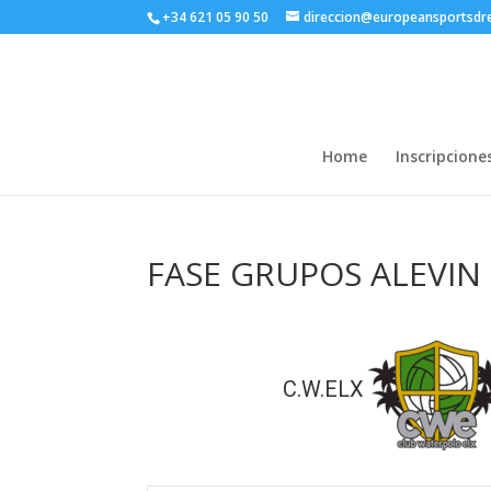
+34 621 05 90 50
direccion@europeansportsd
Home
Inscripcione
FASE GRUPOS ALEVIN
C.W.ELX