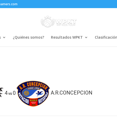
reamers.com
s
¿Quiénes somos?
Resultados WPKT
Clasificació
4
0
A.R.CONCEPCION
vs