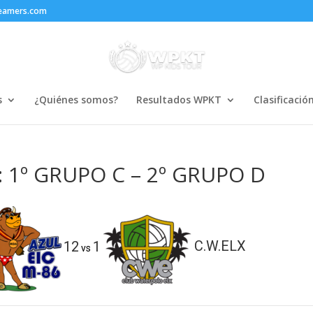
reamers.com
s
¿Quiénes somos?
Resultados WPKT
Clasificació
: 1º GRUPO C – 2º GRUPO D
12
1
C.W.ELX
vs