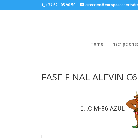
+34 621 05 90 50
direccion@europeansportsd
Home
Inscripcione
FASE FINAL ALEVIN C6
E.I.C M-86 AZUL