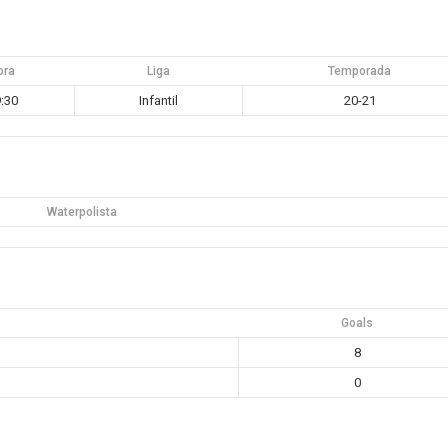
ora
Liga
Temporada
:30
Infantil
20-21
Waterpolista
Goals
8
0