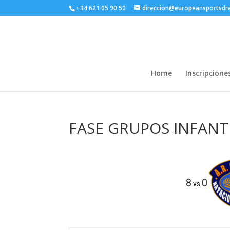
+34 621 05 90 50
direccion@europeansportsd
Home
Inscripcione
FASE GRUPOS INFANT
8
0
vs