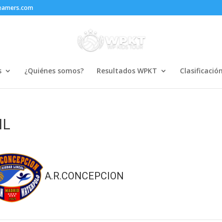
reamers.com
s
¿Quiénes somos?
Resultados WPKT
Clasificació
IL
A.R.CONCEPCION