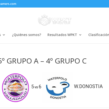
reamers.com
s
¿Quiénes somos?
Resultados WPKT
Clasificació
5º GRUPO A – 4º GRUPO C
D
5
6
W.DONOSTIA
vs