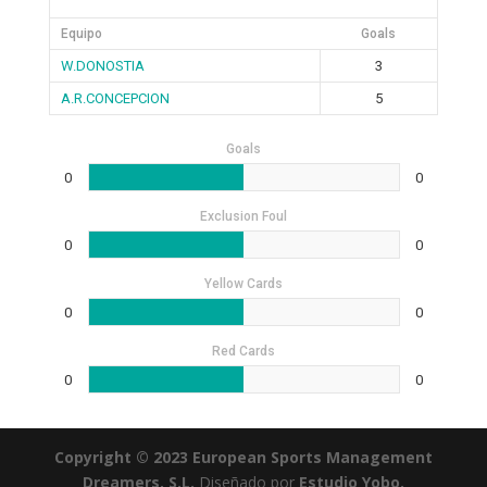
Equipo
Goals
W.DONOSTIA
3
A.R.CONCEPCION
5
Goals
0
0
Exclusion Foul
0
0
Yellow Cards
0
0
Red Cards
0
0
Copyright © 2023 European Sports Management
Dreamers, S.L.
Diseñado por
Estudio Yobo.