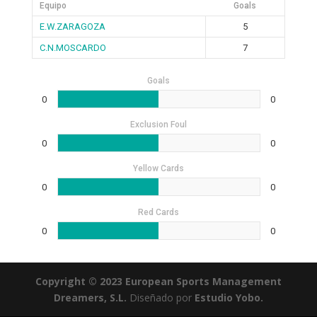
Equipo
Goals
E.W.ZARAGOZA
5
C.N.MOSCARDO
7
Goals
0
0
Exclusion Foul
0
0
Yellow Cards
0
0
Red Cards
0
0
Copyright © 2023 European Sports Management
Dreamers, S.L.
Diseñado por
Estudio Yobo.