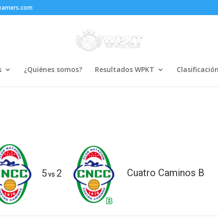
reamers.com
s
¿Quiénes somos?
Resultados WPKT
Clasificació
5
2
Cuatro Caminos B
vs