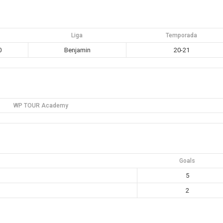
a
Liga
Temporada
0
Benjamin
20-21
WP TOUR Academy
Goals
5
2