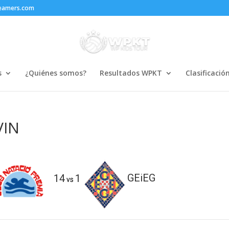
reamers.com
s
¿Quiénes somos?
Resultados WPKT
Clasificació
VIN
14
1
GEiEG
vs