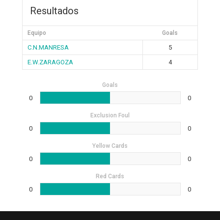
Resultados
Equipo
Goals
C.N.MANRESA
5
E.W.ZARAGOZA
4
Goals
0
0
Exclusion Foul
0
0
Yellow Cards
0
0
Red Cards
0
0