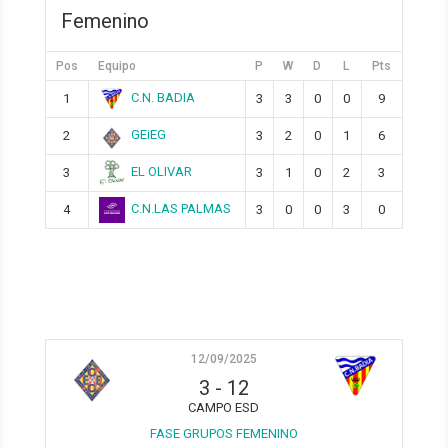
Femenino
Pos
Equipo
P
W
D
L
Pts
C.N. BADIA
1
3
3
0
0
9
GEiEG
2
3
2
0
1
6
EL OLIVAR
3
3
1
0
2
3
C.N.LAS PALMAS
4
3
0
0
3
0
12/09/2025
3
-
12
CAMPO ESD
FASE GRUPOS FEMENINO