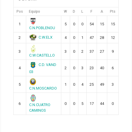
Pos
Equipo
W
D
L
F
A
Pts
1
5
0
0
54
15
15
C.N.POBLENOU
C.W.ELX
2
4
0
1
47
28
12
3
3
0
2
37
27
9
C.W.CASTELLO
C.D. VAND
4
2
0
3
23
40
6
03
5
1
0
4
25
49
3
C.N.MOSCARDO
6
0
0
5
17
44
0
C.N.CUATRO
CAMINOS