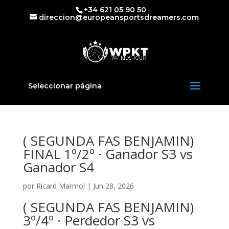
+34 621 05 90 50
direccion@europeansportsdreamers.com
Seleccionar página
( SEGUNDA FAS BENJAMIN)
FINAL 1º/2º · Ganador S3 vs
Ganador S4
por
Ricard Marmol
|
Jun 28, 2026
( SEGUNDA FAS BENJAMIN)
3º/4º · Perdedor S3 vs