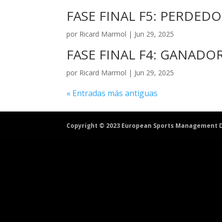
FASE FINAL F5: PERDEDO
por
Ricard Marmol
|
Jun 29, 2025
FASE FINAL F4: GANADO
por
Ricard Marmol
|
Jun 29, 2025
« Entradas más antiguas
Copyright © 2023 European Sports Management D