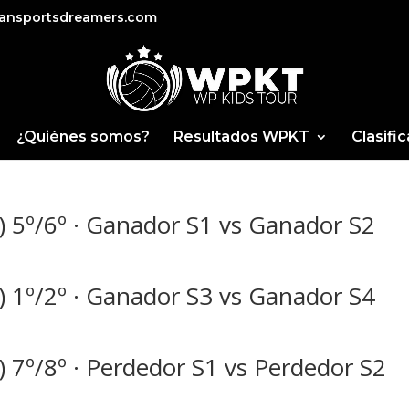
ansportsdreamers.com
¿Quiénes somos?
Resultados WPKT
Clasifi
5º/6º · Ganador S1 vs Ganador S2
1º/2º · Ganador S3 vs Ganador S4
7º/8º · Perdedor S1 vs Perdedor S2