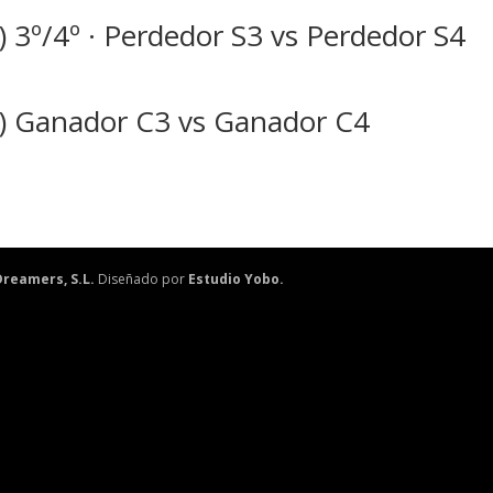
3º/4º · Perdedor S3 vs Perdedor S4
 Ganador C3 vs Ganador C4
reamers, S.L.
Diseñado por
Estudio Yobo.