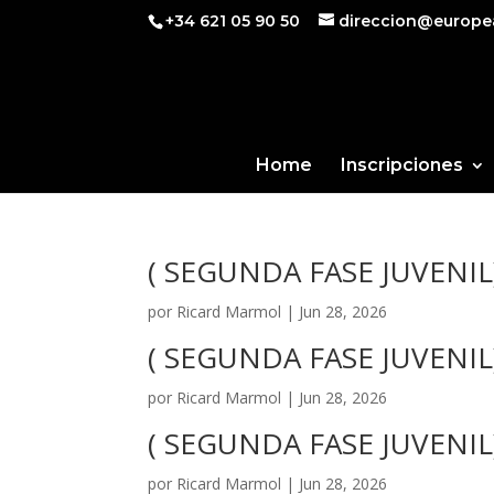
+34 621 05 90 50
direccion@europe
Home
Inscripciones
( SEGUNDA FASE JUVENIL) 
por
Ricard Marmol
|
Jun 28, 2026
( SEGUNDA FASE JUVENIL) 
por
Ricard Marmol
|
Jun 28, 2026
( SEGUNDA FASE JUVENIL) 
por
Ricard Marmol
|
Jun 28, 2026