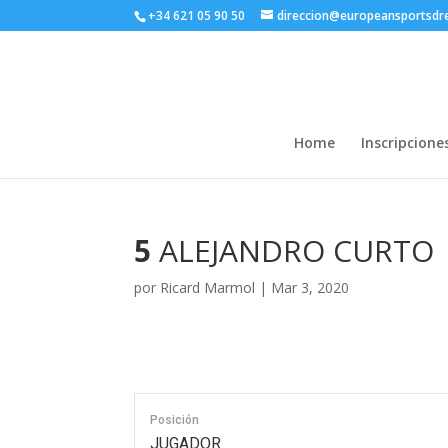
+34 621 05 90 50
direccion@europeansportsd
Home
Inscripcione
5
ALEJANDRO CURTO
por
Ricard Marmol
|
Mar 3, 2020
Posición
JUGADOR