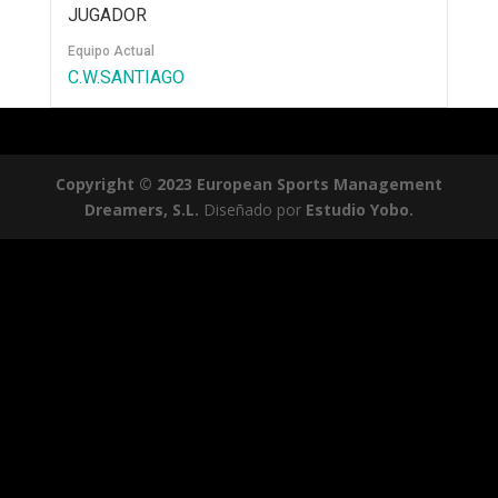
JUGADOR
Equipo Actual
C.W.SANTIAGO
Copyright © 2023 European Sports Management
Dreamers, S.L.
Diseñado por
Estudio Yobo.