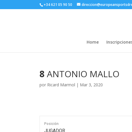
+34 621 05 90 50
direccion@europeansportsd
Home
Inscripcione
8
ANTONIO MALLO
por
Ricard Marmol
|
Mar 3, 2020
Posición
JUGADOR