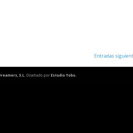
Entradas siguient
reamers, S.L.
Diseñado por
Estudio Yobo.