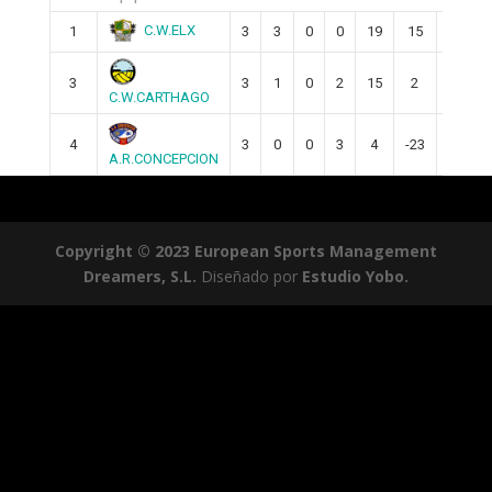
C.W.ELX
1
3
3
0
0
19
15
9
3
3
1
0
2
15
2
3
C.W.CARTHAGO
4
3
0
0
3
4
-23
0
A.R.CONCEPCION
Copyright © 2023 European Sports Management
Dreamers, S.L.
Diseñado por
Estudio Yobo.