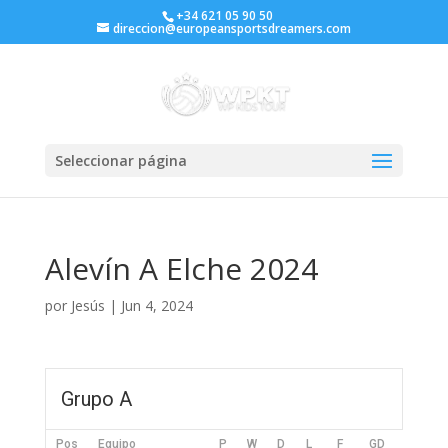
+34 621 05 90 50
direccion@europeansportsdreamers.com
Seleccionar página
Alevín A Elche 2024
por
Jesús
|
Jun 4, 2024
Grupo A
Pos
Equipo
P
W
D
L
F
GD
Pts