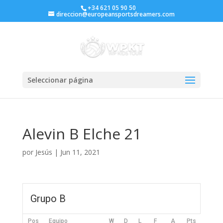
+34 621 05 90 50
direccion@europeansportsdreamers.com
Seleccionar página
Alevin B Elche 21
por
Jesús
|
Jun 11, 2021
Grupo B
Pos
Equipo
W
D
L
F
A
Pts