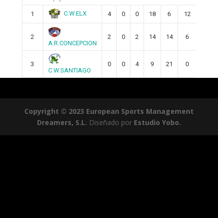
C.W.ELX
1
4
0
0
18
6
12
2
2
0
2
14
14
6
A.R.CONCEPCION
3
0
0
4
9
21
0
C.W.SANTIAGO
Copyright © 2023 European Sports Management
Dreamers, S.L.
Diseñado por
Estudio Yobo.