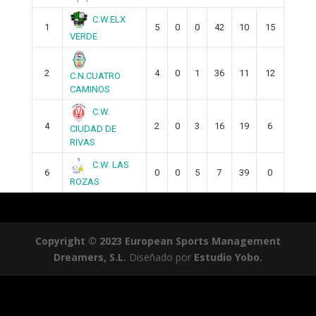
C.W.ELX
1
5
0
0
42
10
15
VERDE
2
4
0
1
36
11
12
C.N.CUATRO
CAMINOS
C.W.
4
2
0
3
16
19
6
CIUDAD DE
RIVAS
C.W. LAS
6
0
0
5
7
39
0
ROZAS
Copyright © 2023 European Sports Management
Dreamers, S.L.
Diseñado por
Estudio Yobo.