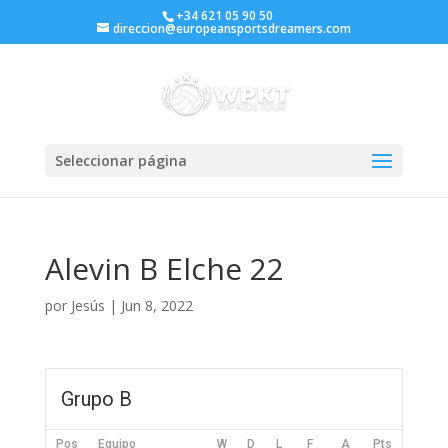
+34 621 05 90 50
direccion@europeansportsdreamers.com
Seleccionar página
Alevin B Elche 22
por
Jesús
|
Jun 8, 2022
Grupo B
Pos
Equipo
W
D
L
F
A
Pts