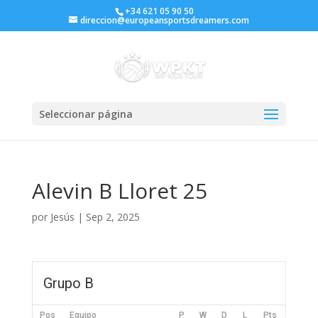
+34 621 05 90 50
direccion@europeansportsdreamers.com
Seleccionar página
Alevin B Lloret 25
por
Jesús
|
Sep 2, 2025
Grupo B
Pos
Equipo
P
W
D
L
Pts