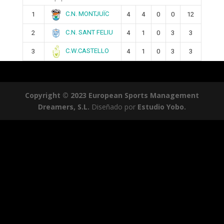
C.N. MONTJUÏC
1
4
4
0
0
12
C.N. SANT FELIU
2
4
1
0
3
3
C.W.CASTELLO
3
4
1
0
3
3
Copyright © 2023 European Sports Management
Dreamers, S.L.
Diseñado por
Estudio Yobo.