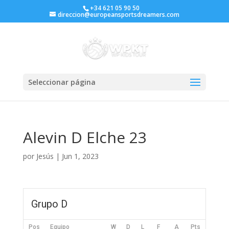
+34 621 05 90 50
direccion@europeansportsdreamers.com
Seleccionar página
Alevin D Elche 23
por
Jesús
|
Jun 1, 2023
Grupo D
Pos
Equipo
W
D
L
F
A
Pts