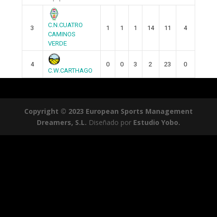
C.N.CUATRO
3
1
1
1
14
11
4
CAMINOS
VERDE
4
0
0
3
2
23
0
C.W.CARTHAGO
Copyright © 2023 European Sports Management
Dreamers, S.L.
Diseñado por
Estudio Yobo.