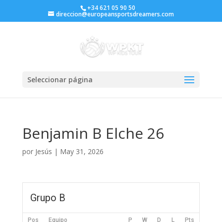
+34 621 05 90 50
direccion@europeansportsdreamers.com
Seleccionar página
Benjamin B Elche 26
por
Jesús
|
May 31, 2026
Grupo B
Pos
Equipo
P
W
D
L
Pts