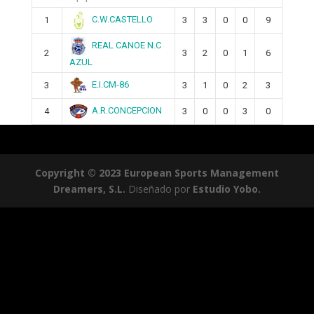
C.W.CASTELLO
1
3
3
0
0
9
REAL CANOE N.C
2
3
2
0
1
6
AZUL
E.I.CM-86
3
3
1
0
2
3
A.R.CONCEPCION
4
3
0
0
3
0
Copyright © 2023 European Sports Management
Dreamers, S.L.
Diseñado por
Estudio Yobo.