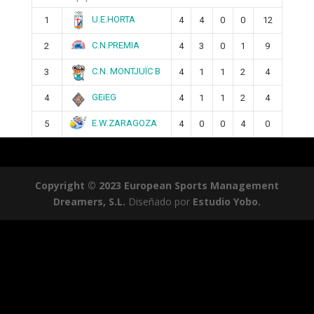
U.E.HORTA
1
4
4
0
0
12
C.N.PREMIA
2
4
3
0
1
9
C.N. MONTJUÏC B
3
4
1
1
2
4
GEiEG
4
4
1
1
2
4
E.W.ZARAGOZA
5
4
0
0
4
0
Copyright © 2023 European Sports Management
Dreamers, S.L.
Diseñado por
Estudio Yobo.