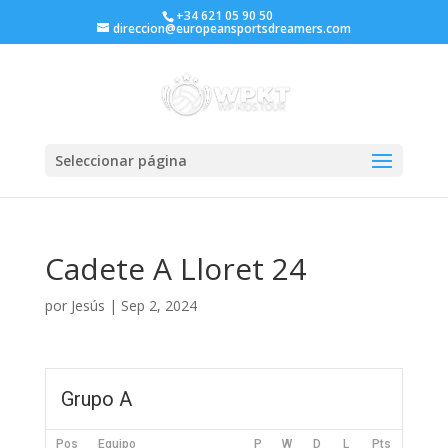
+34 621 05 90 50
direccion@europeansportsdreamers.com
Seleccionar página
Cadete A Lloret 24
por
Jesús
|
Sep 2, 2024
Grupo A
Pos
Equipo
P
W
D
L
Pts