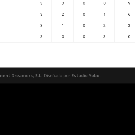
3
3
0
0
9
3
2
0
1
6
3
1
0
2
3
3
0
0
3
0
ment Dreamers, S.L.
Diseñado por
Estudio Yobo.