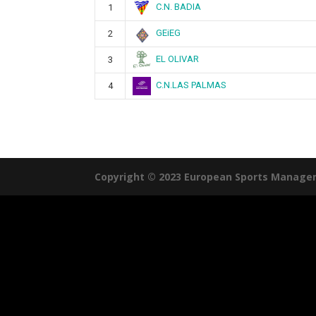
C.N. BADIA
1
GEiEG
2
EL OLIVAR
3
C.N.LAS PALMAS
4
Copyright © 2023 European Sports Manage