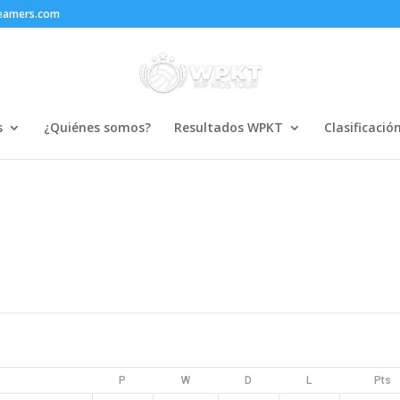
reamers.com
s
¿Quiénes somos?
Resultados WPKT
Clasificació
P
W
D
L
Pts