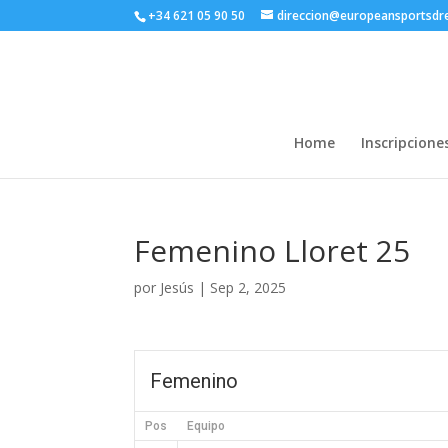
+34 621 05 90 50
direccion@europeansportsd
Home
Inscripcione
Femenino Lloret 25
por
Jesús
|
Sep 2, 2025
Femenino
Pos
Equipo