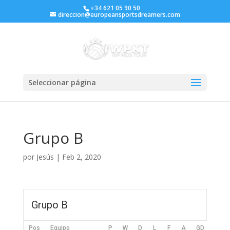
+34 621 05 90 50
direccion@europeansportsdreamers.com
Seleccionar página
Grupo B
por
Jesús
|
Feb 2, 2020
Grupo B
Pos
Equipo
P
W
D
L
F
A
GD
Pts