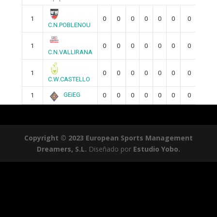
1
0
0
0
0
0
0
0
0
C.N.POBLENOU
1
0
0
0
0
0
0
0
0
C.N.VALLIRANA
1
0
0
0
0
0
0
0
0
C.W.CASTELLO
GEiEG
1
0
0
0
0
0
0
0
0
Copyright © 2023 European Sports Management
Dreamers, S.L.
Diseñado por
Estudio Yobo.