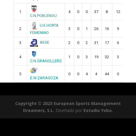
1
4
0
0
37
8
12
C.N.POBLENOU
U.E.HORTA
2
3
0
1
26
16
9
FEMENINO
AESE
3
2
0
2
31
17
6
4
1
0
3
19
32
3
C.N.GRANOLLERS
5
0
0
4
4
44
0
E.W.ZARAGOZA
Copyright © 2023 European Sports Management
Dreamers, S.L.
Diseñado por
Estudio Yobo.