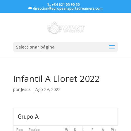
+34 621 05 90 50
direccion@europeansportsdreamers.com
Seleccionar página
Infantil A Lloret 2022
por
Jesús
|
Ago 29, 2022
Grupo A
Pos
Equipo
W
D
L
F
A
Pts