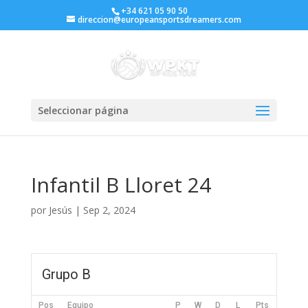
+34 621 05 90 50
direccion@europeansportsdreamers.com
Seleccionar página
Infantil B Lloret 24
por
Jesús
|
Sep 2, 2024
Grupo B
Pos
Equipo
P
W
D
L
Pts