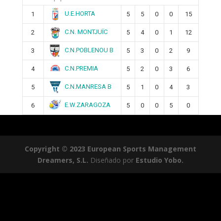
U.E.HORTA
1
5
5
0
0
15
C.N. MONTJUÏC
2
5
4
0
1
12
C.N.POBLENOU B
3
5
3
0
2
9
C.N.PREMIA
4
5
2
0
3
6
C.N.MANRESA B
5
5
1
0
4
3
E.W.ZARAGOZA
6
5
0
0
5
0
Copyright © 2023 European Sports Management
Dreamers, S.L.
Diseñado por
Estudio Yobo.