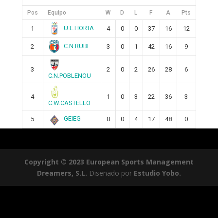
Pos
Equipo
W
D
L
F
A
Pts
U.E.HORTA
1
4
0
0
37
16
12
C.N.RUBI
2
3
0
1
42
16
9
3
2
0
2
26
28
6
C.N.POBLENOU
4
1
0
3
22
36
3
C.W.CASTELLO
GEiEG
5
0
0
4
17
48
0
Copyright © 2023 European Sports Management
Dreamers, S.L.
Diseñado por
Estudio Yobo.