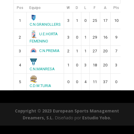
Pos
Equipo
W
D
L
F
A
Pts
1
3
1
0
25
17
10
C.N.GRANOLLERS
U.E.HORTA
2
3
0
1
29
16
9
FEMENINO
C.N.PREMIA
3
2
1
1
27
20
7
4
1
0
3
18
20
3
C.N.MANRESA
5
0
0
4
11
37
0
C.D.W.TURIA
Copyright © 2023 European Sports Management
Dreamers, S.L.
Diseñado por
Estudio Yobo.