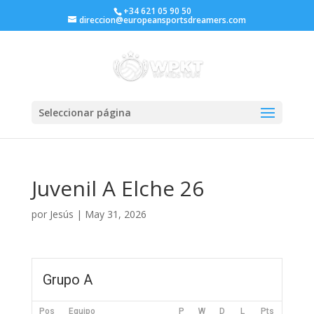
+34 621 05 90 50
direccion@europeansportsdreamers.com
Seleccionar página
Juvenil A Elche 26
por
Jesús
|
May 31, 2026
Grupo A
Pos
Equipo
P
W
D
L
Pts