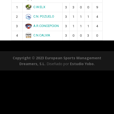
C.W.ELX
1
3
3
0
0
9
C.N. POZUELO
2
3
1
1
1
4
A.R.CONCEPCION
3
3
1
1
1
4
C.N.CALVIA
4
3
0
0
3
0
Copyright © 2023 European Sports Management
Dreamers, S.L.
Diseñado por
Estudio Yobo.