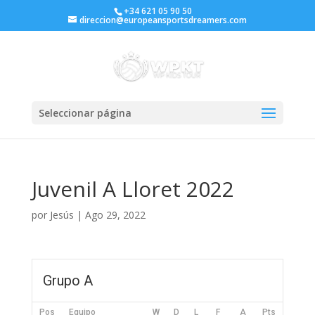
+34 621 05 90 50
direccion@europeansportsdreamers.com
Seleccionar página
Juvenil A Lloret 2022
por
Jesús
|
Ago 29, 2022
Grupo A
Pos
Equipo
W
D
L
F
A
Pts