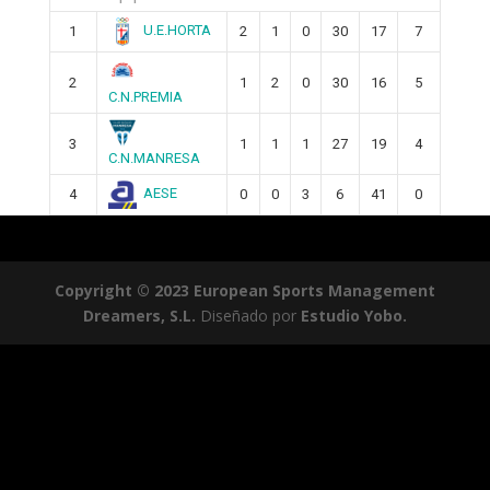
U.E.HORTA
1
2
1
0
30
17
7
2
1
2
0
30
16
5
C.N.PREMIA
3
1
1
1
27
19
4
C.N.MANRESA
AESE
4
0
0
3
6
41
0
Copyright © 2023 European Sports Management
Dreamers, S.L.
Diseñado por
Estudio Yobo.