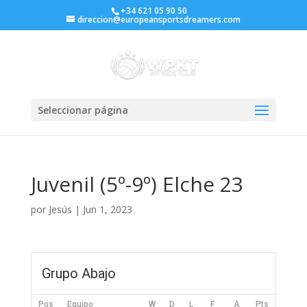
+34 621 05 90 50
direccion@europeansportsdreamers.com
Seleccionar página
Juvenil (5º-9º) Elche 23
por
Jesús
|
Jun 1, 2023
Grupo Abajo
Pos
Equipo
W
D
L
F
A
Pts