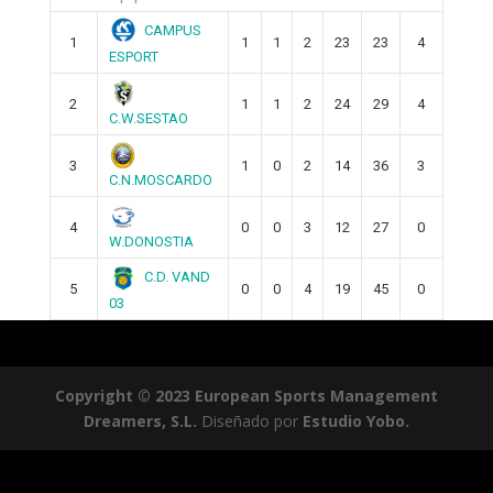
CAMPUS
1
1
1
2
23
23
4
ESPORT
2
1
1
2
24
29
4
C.W.SESTAO
3
1
0
2
14
36
3
C.N.MOSCARDO
4
0
0
3
12
27
0
W.DONOSTIA
C.D. VAND
5
0
0
4
19
45
0
03
Copyright © 2023 European Sports Management
Dreamers, S.L.
Diseñado por
Estudio Yobo.