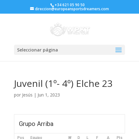
+34 621 05 90 50
direccion@europeansportsdreamers.com
Seleccionar página
Juvenil (1º- 4º) Elche 23
por
Jesús
|
Jun 1, 2023
Grupo Arriba
Pos
Equipo
W
D
L
F
A
Pts