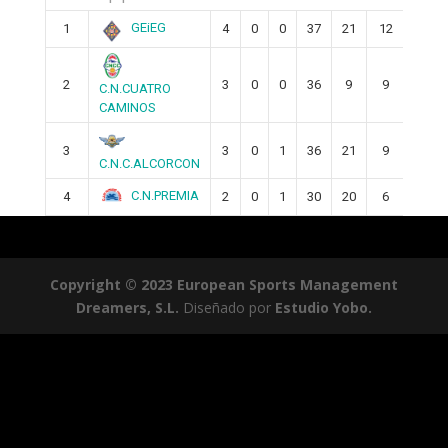
GEiEG
1
4
0
0
37
21
12
2
3
0
0
36
9
9
C.N.CUATRO
CAMINOS
3
3
0
1
36
21
9
C.N.C.ALCORCON
C.N.PREMIA
4
2
0
1
30
20
6
Copyright © 2023 European Sports Management
Dreamers, S.L.
Diseñado por
Estudio Yobo.