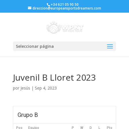
+34 621 05 90 50
direccion@europeansportsdreamers.com
Seleccionar página
Juvenil B Lloret 2023
por
Jesús
|
Sep 4, 2023
Grupo B
Pos
Equipo
P
W
D
L
Pts