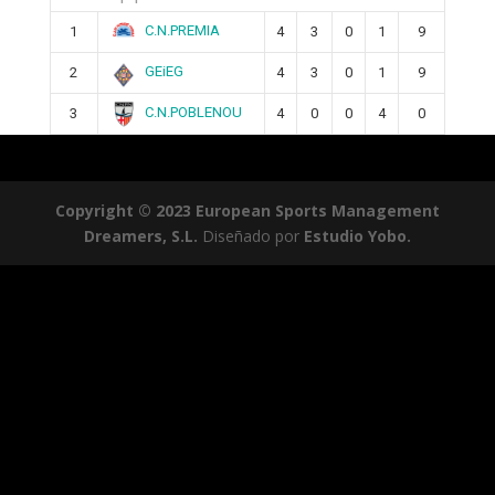
C.N.PREMIA
1
4
3
0
1
9
GEiEG
2
4
3
0
1
9
C.N.POBLENOU
3
4
0
0
4
0
Copyright © 2023 European Sports Management
Dreamers, S.L.
Diseñado por
Estudio Yobo.