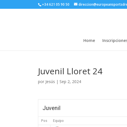
+34 621 05 90 50
direccion@europeansportsd
Home
Inscripcione
Juvenil Lloret 24
por
Jesús
|
Sep 2, 2024
Juvenil
Pos
Equipo