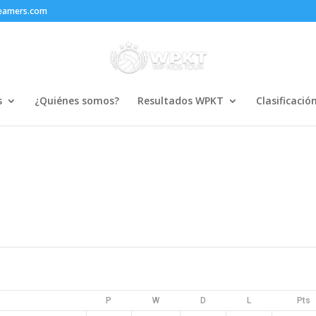
reamers.com
s
¿Quiénes somos?
Resultados WPKT
Clasificació
P
W
D
L
Pts