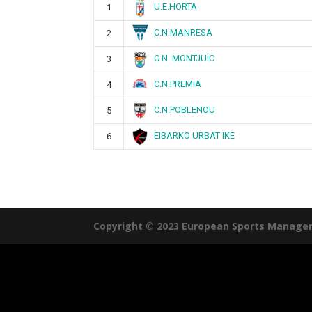
U.E.HORTA
1
C.N.MANRESA
2
C.N. MONTJUÏC
3
C.N.PREMIA
4
C.N.POBLENOU
5
EIBARKO URBAT IKE
6
Copyright © 2023 European Sports Manage