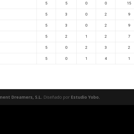
5
5
0
0
15
5
3
0
2
9
5
3
0
2
9
5
2
1
2
7
5
0
2
3
2
5
0
1
4
1
ment Dreamers, S.L.
Diseñado por
Estudio Yobo.