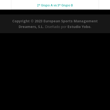
2º Grupo A vs 3º Grupo B
Copyright © 2023 European Sports Management
Dreamers, S.L.
Diseñado por
Estudio Yobo.